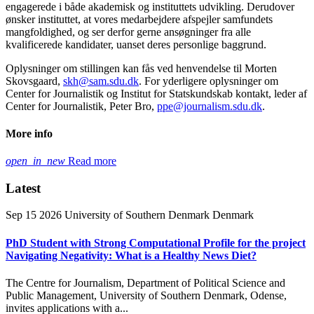
engagerede i både akademisk og instituttets udvikling. Derudover
ønsker instituttet, at vores medarbejdere afspejler samfundets
mangfoldighed, og ser derfor gerne ansøgninger fra alle
kvalificerede kandidater, uanset deres personlige baggrund.
Oplysninger om stillingen kan fås ved henvendelse til Morten
Skovsgaard,
skh@sam.sdu.dk
. For yderligere oplysninger om
Center for Journalistik og Institut for Statskundskab kontakt, leder af
Center for Journalistik, Peter Bro,
ppe@journalism.sdu.dk
.
More info
open_in_new
Read more
Latest
Sep 15 2026
University of Southern Denmark
Denmark
PhD Student with Strong Computational Profile for the project
Navigating Negativity: What is a Healthy News Diet?
The Centre for Journalism, Department of Political Science and
Public Management, University of Southern Denmark, Odense,
invites applications with a...