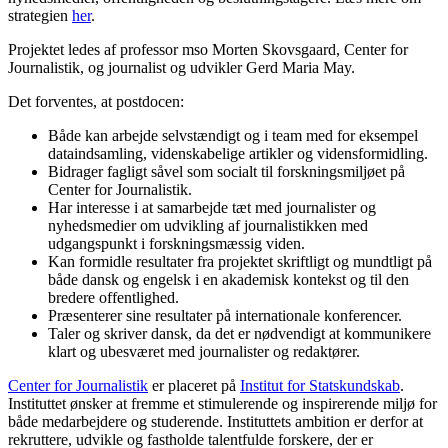
strategien
her
.
Projektet ledes af professor mso Morten Skovsgaard, Center for
Journalistik, og journalist og udvikler Gerd Maria May.
Det forventes, at postdocen:
Både kan arbejde selvstændigt og i team med for eksempel
dataindsamling, videnskabelige artikler og vidensformidling.
Bidrager fagligt såvel som socialt til forskningsmiljøet på
Center for Journalistik.
Har interesse i at samarbejde tæt med journalister og
nyhedsmedier om udvikling af journalistikken med
udgangspunkt i forskningsmæssig viden.
Kan formidle resultater fra projektet skriftligt og mundtligt på
både dansk og engelsk i en akademisk kontekst og til den
bredere offentlighed.
Præsenterer sine resultater på internationale konferencer.
Taler og skriver dansk, da det er nødvendigt at kommunikere
klart og ubesværet med journalister og redaktører.
Center for Journalistik
er placeret på
Institut for Statskundskab
.
Instituttet ønsker at fremme et stimulerende og inspirerende miljø for
både medarbejdere og studerende. Instituttets ambition er derfor at
rekruttere, udvikle og fastholde talentfulde forskere, der er