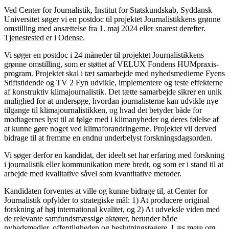
Ved Center for Journalistik, Institut for Statskundskab, Syddansk
Universitet søger vi en postdoc til projektet Journalistikkens grønne
omstilling med ansættelse fra 1. maj 2024 eller snarest derefter.
Tjenestested er i Odense.
Vi søger en postdoc i 24 måneder til projektet Journalistikkens
grønne omstilling, som er støttet af VELUX Fondens HUMpraxis-
program. Projektet skal i tæt samarbejde med nyhedsmedierne Fyens
Stiftstidende og TV 2 Fyn udvikle, implementere og teste effekterne
af konstruktiv klimajournalistik. Det tætte samarbejde sikrer en unik
mulighed for at undersøge, hvordan journalisterne kan udvikle nye
tilgange til klimajournalistikken, og hvad det betyder både for
modtagernes lyst til at følge med i klimanyheder og deres følelse af
at kunne gøre noget ved klimaforandringerne. Projektet vil derved
bidrage til at fremme en endnu underbelyst forskningsdagsorden.
Vi søger derfor en kandidat, der ideelt set har erfaring med forskning
i journalistik eller kommunikation mere bredt, og som er i stand til at
arbejde med kvalitative såvel som kvantitative metoder.
Kandidaten forventes at ville og kunne bidrage til, at Center for
Journalistik opfylder to strategiske mål: 1) At producere original
forskning af høj international kvalitet, og 2) At udveksle viden med
de relevante samfundsmæssige aktører, herunder både
nyhedsmedier, offentligheden og beslutningstagere. Læs mere om