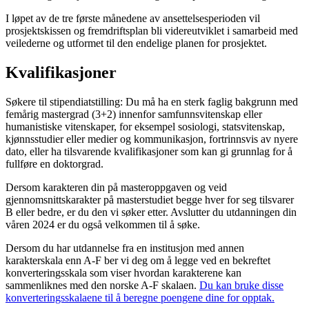
I løpet av de tre første månedene av ansettelsesperioden vil
prosjektskissen og fremdriftsplan bli videreutviklet i samarbeid med
veilederne og utformet til den endelige planen for prosjektet.
Kvalifikasjoner
Søkere til stipendiatstilling: Du må ha en sterk faglig bakgrunn med
femårig mastergrad (3+2) innenfor samfunnsvitenskap eller
humanistiske vitenskaper, for eksempel sosiologi, statsvitenskap,
kjønnsstudier eller medier og kommunikasjon, fortrinnsvis av nyere
dato, eller ha tilsvarende kvalifikasjoner som kan gi grunnlag for å
fullføre en doktorgrad.
Dersom karakteren din på masteroppgaven og veid
gjennomsnittskarakter på masterstudiet begge hver for seg tilsvarer
B eller bedre, er du den vi søker etter. Avslutter du utdanningen din
våren 2024 er du også velkommen til å søke.
Dersom du har utdannelse fra en institusjon med annen
karakterskala enn A-F ber vi deg om å legge ved en bekreftet
konverteringsskala som viser hvordan karakterene kan
sammenliknes med den norske A-F skalaen.
Du kan bruke disse
konverteringsskalaene til å beregne poengene dine for opptak.