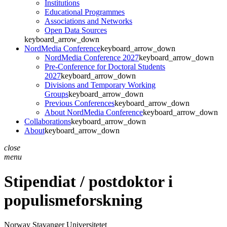
Institutions
Educational Programmes
Associations and Networks
Open Data Sources
keyboard_arrow_down
NordMedia Conference
keyboard_arrow_down
NordMedia Conference 2027
keyboard_arrow_down
Pre-Conference for Doctoral Students
2027
keyboard_arrow_down
Divisions and Temporary Working
Groups
keyboard_arrow_down
Previous Conferences
keyboard_arrow_down
About NordMedia Conference
keyboard_arrow_down
Collaborations
keyboard_arrow_down
About
keyboard_arrow_down
close
menu
Stipendiat / postdoktor i
populismeforskning
Norway
Stavanger Universitetet