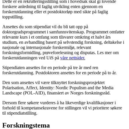
Dette er en rekrutteringsstilling som i hovedsak skal gi lovende
forskere anledning til faglig utvikling enten gjennom en
forskerutdanning eller et postdoktorløp med sikte på faglig
toppstilling.
Ansettes du som stipendiat vil du bli tatt opp på
doktorgradsprogrammet i samfunnsvitenskap. Programmet omfatter
relevante kurs i et omfang som tilsvarer omkring et halvt års
studium, en avhandling basert på selvstendig forskning, deltakelse i
nasjonale og internasjonale forskermiljø, relevant
forskningsformidling, prøveforelesning og disputas. Les mer om
forskerutdanningen ved UiS på
våre nettsider.
Stipendiaten ansettes for en periode på tre år med ren
forskerutdanning. Postdoktoren ansettes for en periode på to år.
Den som ansettes vil være tilknyttet forskningsprosjektet
Polarisation, Affect, Identity: Nordic Populism and the Media
Landscape (POL-AID), finansiert av Norges forskningsråd.
Dersom flere søkere vurderes å ha likeverdige kvalifikasjoner i
forhold til kompetansekravene for stillingen vil vi prioritere søkere
til stipendiatstilling.
Forskningstema