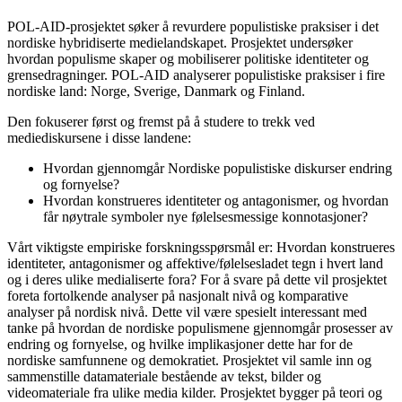
POL-AID-prosjektet søker å revurdere populistiske praksiser i det
nordiske hybridiserte medielandskapet. Prosjektet undersøker
hvordan populisme skaper og mobiliserer politiske identiteter og
grensedragninger. POL-AID analyserer populistiske praksiser i fire
nordiske land: Norge, Sverige, Danmark og Finland.
Den fokuserer først og fremst på å studere to trekk ved
mediediskursene i disse landene:
Hvordan gjennomgår Nordiske populistiske diskurser endring
og fornyelse?
Hvordan konstrueres identiteter og antagonismer, og hvordan
får nøytrale symboler nye følelsesmessige konnotasjoner?
Vårt viktigste empiriske forskningsspørsmål er: Hvordan konstrueres
identiteter, antagonismer og affektive/følelsesladet tegn i hvert land
og i deres ulike medialiserte fora? For å svare på dette vil prosjektet
foreta fortolkende analyser på nasjonalt nivå og komparative
analyser på nordisk nivå. Dette vil være spesielt interessant med
tanke på hvordan de nordiske populismene gjennomgår prosesser av
endring og fornyelse, og hvilke implikasjoner dette har for de
nordiske samfunnene og demokratiet. Prosjektet vil samle inn og
sammenstille datamateriale bestående av tekst, bilder og
videomateriale fra ulike media kilder. Prosjektet bygger på teori og