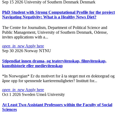
Sep 15 2026
University of Southern Denmark
Denmark
PhD Student with Strong Computational Profile for the project
Navigating Negativity: What is a Healthy News Diet?
The Centre for Journalism, Department of Political Science and
Public Management, University of Southern Denmark, Odense,
invites applications with a...
open_in_new
Apply here
Sep 30 2026
Norway
NTNU
Stipendiat innen drama- og teatervitenskap, filmvitenskap,
kunsthistorie eller medievitenskap
*In Norwegian* Er du motivert for å ta steget mot en doktorgrad og
åpne opp for spennende karrieremuligheter? Institutt for...
open_in_new
Apply here
Oct 1 2026
Sweden
Umeå University
At Least Two Assistant Professors within the Faculty of Social
Sciences