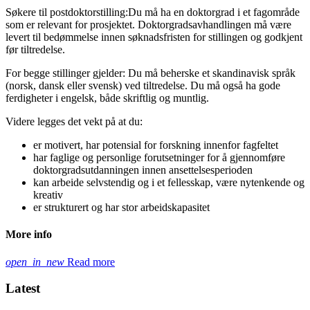
Søkere til postdoktorstilling:Du må ha en doktorgrad i et fagområde
som er relevant for prosjektet. Doktorgradsavhandlingen må være
levert til bedømmelse innen søknadsfristen for stillingen og godkjent
før tiltredelse.
For begge stillinger gjelder: Du må beherske et skandinavisk språk
(norsk, dansk eller svensk) ved tiltredelse. Du må også ha gode
ferdigheter i engelsk, både skriftlig og muntlig.
Videre legges det vekt på at du:
er motivert, har potensial for forskning innenfor fagfeltet
har faglige og personlige forutsetninger for å gjennomføre
doktorgradsutdanningen innen ansettelsesperioden
kan arbeide selvstendig og i et fellesskap, være nytenkende og
kreativ
er strukturert og har stor arbeidskapasitet
More info
open_in_new
Read more
Latest