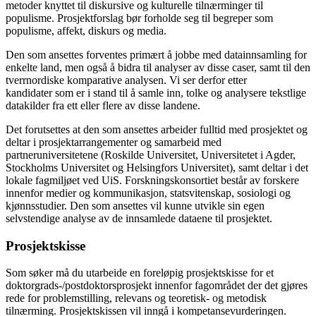
metoder knyttet til diskursive og kulturelle tilnærminger til
populisme. Prosjektforslag bør forholde seg til begreper som
populisme, affekt, diskurs og media.
Den som ansettes forventes primært å jobbe med datainnsamling for
enkelte land, men også å bidra til analyser av disse caser, samt til den
tverrnordiske komparative analysen. Vi ser derfor etter
kandidater som er i stand til å samle inn, tolke og analysere tekstlige
datakilder fra ett eller flere av disse landene.
Det forutsettes at den som ansettes arbeider fulltid med prosjektet og
deltar i prosjektarrangementer og samarbeid med
partneruniversitetene (Roskilde Universitet, Universitetet i Agder,
Stockholms Universitet og Helsingfors Universitet), samt deltar i det
lokale fagmiljøet ved UiS. Forskningskonsortiet består av forskere
innenfor medier og kommunikasjon, statsvitenskap, sosiologi og
kjønnsstudier. Den som ansettes vil kunne utvikle sin egen
selvstendige analyse av de innsamlede dataene til prosjektet.
Prosjektskisse
Som søker må du utarbeide en foreløpig prosjektskisse for et
doktorgrads-/postdoktorsprosjekt innenfor fagområdet der det gjøres
rede for problemstilling, relevans og teoretisk- og metodisk
tilnærming. Prosjektskissen vil inngå i kompetansevurderingen.