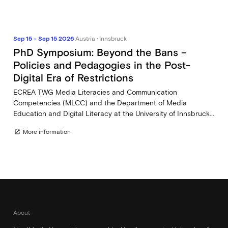
Sep 15 - Sep 15 2026
Austria · Innsbruck
PhD Symposium: Beyond the Bans –
Policies and Pedagogies in the Post-
Digital Era of Restrictions
ECREA TWG Media Literacies and Communication
Competencies (MLCC) and the Department of Media
Education and Digital Literacy at the University of Innsbruck...
More information
open_in_new
About