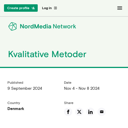
menu
Create profile
Log in
person_add
exit_to_app
Kvalitative Metoder
Published
Date
9 September 2024
Nov 4 - Nov 8 2024
Country
Share
Denmark
email