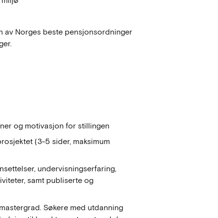
 miljø
en av Norges beste pensjonsordninger
ger.
er og motivasjon for stillingen
 prosjektet (3-5 sider, maksimum
settelser, undervisningserfaring,
iviteter, samt publiserte og
og mastergrad. Søkere med utdanning