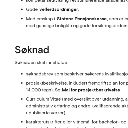
kompetanseutvikling i et stimulerende akademisk
Gode
velferdsordninger.
Medlemskap i
Statens Pensjonskasse
, som er 
med gunstige boliglån og gode forsikringsordnin
Søknad
Søknaden skal inneholde:
søknadsbrev som beskriver søkerens kvalifikasjon
prosjektbeskrivelse, inkludert fremdriftsplan for
14 000 tegn). Se
Mal for prosjektbeskrivelse
.
Curriculum Vitae (med oversikt over utdanning, an
administrativ erfaring og andre kvalifiserende akt
upubliserte verker)
karakterutskrifter eller vitnemål for bachelor- 