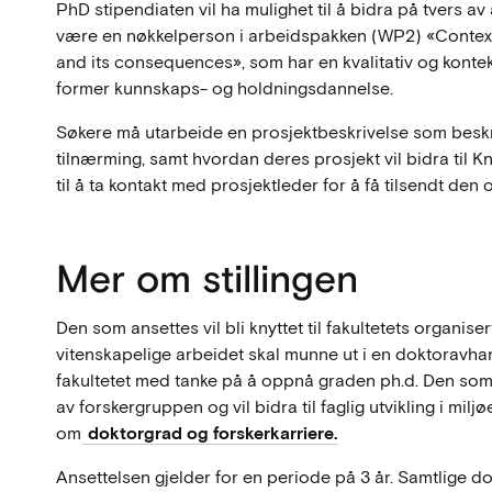
PhD stipendiaten vil ha mulighet til å bidra på tvers a
være en nøkkelperson i arbeidspakken (WP2) «Contextu
and its consequences», som har en kvalitativ og kontek
former kunnskaps- og holdningsdannelse.
Søkere må utarbeide en prosjektbeskrivelse som beskri
tilnærming, samt hvordan deres prosjekt vil bidra til 
til å ta kontakt med prosjektleder for å få tilsendt de
Mer om stillingen
Den som ansettes vil bli knyttet til fakultetets organise
vitenskapelige arbeidet skal munne ut i en doktoravha
fakultetet med tanke på å oppnå graden ph.d. Den som 
av forskergruppen og vil bidra til faglig utvikling i mil
om
doktorgrad og forskerkarriere.
Ansettelsen gjelder for en periode på 3 år. Samtlige d