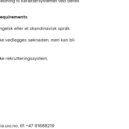
iledning til karaktersystemet ved deres
equirements
gelsk eller et skandinavisk språk.
kke vedlegges søknaden, men kan bli
ke rekrutteringssystem,
.uio.no, tlf: +47 91688219