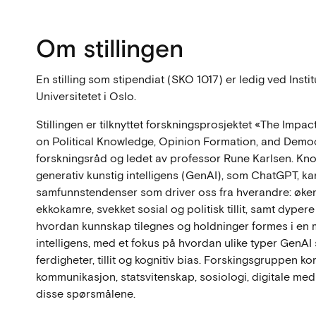
Om stillingen
En stilling som stipendiat (SKO 1017) er ledig ved Inst
Universitetet i Oslo.
Stillingen er tilknyttet forskningsprosjektet «The Impact
on Political Knowledge, Opinion Formation, and Democ
forskningsråd og ledet av professor Rune Karlsen. Kn
generativ kunstig intelligens (GenAI), som ChatGPT, ka
samfunnstendenser som driver oss fra hverandre: øke
ekkokamre, svekket sosial og politisk tillit, samt dyper
hvordan kunnskap tilegnes og holdninger formes i en 
intelligens, med et fokus på hvordan ulike typer GenAI
ferdigheter, tillit og kognitiv bias. Forskingsgruppen ko
kommunikasjon, statsvitenskap, sosiologi, digitale med
disse spørsmålene.