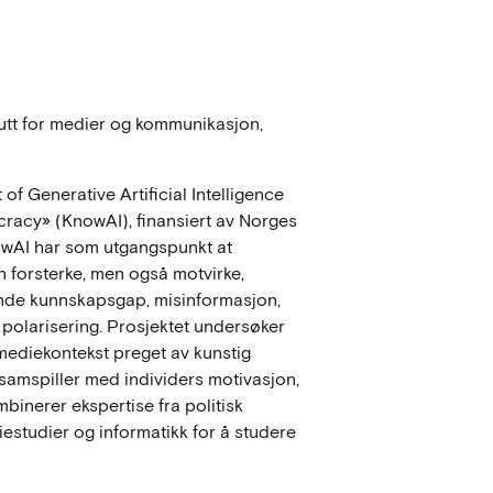
itutt for medier og kommunikasjon,
 of Generative Artificial Intelligence
racy» (KnowAI), finansiert av Norges
owAI har som utgangspunkt at
n forsterke, men også motvirke,
nde kunnskapsgap, misinformasjon,
e polarisering. Prosjektet undersøker
mediekontekst preget av kunstig
 samspiller med individers motivasjon,
mbinerer ekspertise fra politisk
iestudier og informatikk for å studere