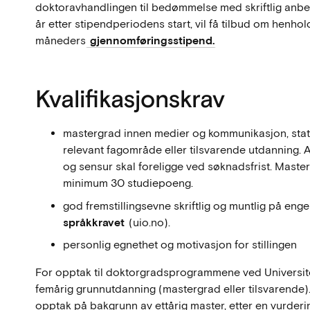
doktoravhandlingen til bedømmelse med skriftlig anbefa
år etter stipendperiodens start, vil få tilbud om henhold
måneders
gjennomføringsstipend.
Kvalifikasjonskrav
mastergrad innen medier og kommunikasjon, stats
relevant fagområde eller tilsvarende utdanning.
og sensur skal foreligge ved søknadsfrist. Mast
minimum 30 studiepoeng.
god fremstillingsevne skriftlig og muntlig på engel
språkkravet
(uio.no).
personlig egnethet og motivasjon for stillingen
For opptak til doktorgradsprogrammene ved Universitet
femårig grunnutdanning (mastergrad eller tilsvarende). I 
opptak på bakgrunn av ettårig master, etter en vurderin