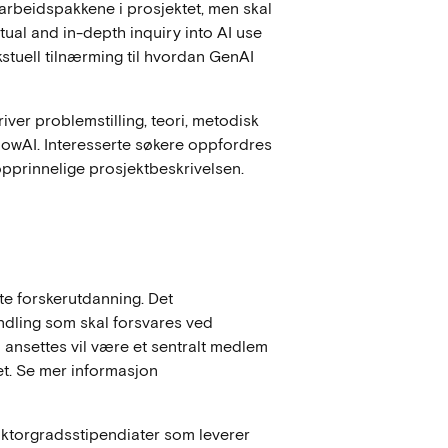
v arbeidspakkene i prosjektet, men skal
al and in-depth inquiry into AI use
stuell tilnærming til hvordan GenAI
ver problemstilling, teori, metodisk
KnowAI. Interesserte søkere oppfordres
n opprinnelige prosjektbeskrivelsen.
rte forskerutdanning. Det
ndling som skal forsvares ved
ansettes vil være et sentralt medlem
jøet. Se mer informasjon
oktorgradsstipendiater som leverer