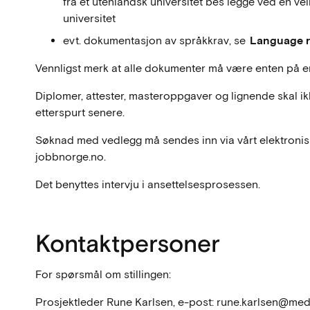
fra et utenlandsk universitet bes legge ved en ve
universitet
evt. dokumentasjon av språkkrav, se
Language r
Vennligst merk at alle dokumenter må være enten på en
Diplomer, attester, masteroppgaver og lignende skal i
etterspurt senere.
Søknad med vedlegg må sendes inn via vårt elektronis
jobbnorge.no.
Det benyttes intervju i ansettelsesprosessen.
Kontaktpersoner
For spørsmål om stillingen:
Prosjektleder Rune Karlsen, e-post: rune.karlsen@media