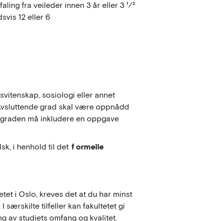
ling fra veileder innen 3 år eller 3 ½
svis 12 eller 6
vitenskap, sosiologi eller annet
 Avsluttende grad skal være oppnådd
ergraden må inkludere en oppgave
sk, i henhold til det
f
ormelle
et i Oslo, kreves det at du har minst
særskilte tilfeller kan fakultetet gi
g av studiets omfang og kvalitet.