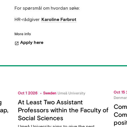
For spørsmål om hvordan søke:
HR-rådgiver
Karoline Farbrot
More info
Apply here
open_in_new
Oct 15
Oct 1 2026
Sweden
Umeå University
Denmar
g
At Least Two Assistant
Comp
ap,
Professors within the Faculty of
Com
Social Sciences
posi
Umeå University aims to give the next