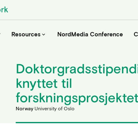
r
Resources
NordMedia Conference
C
keyboard_arrow_down
Doktorgradsstipend
Journals
knyttet til
Book Publishers
Funders
forskningsprosjekte
Institutions
Educational Programmes
Norway
University of Oslo
Associations and Networks
Open Data Sources