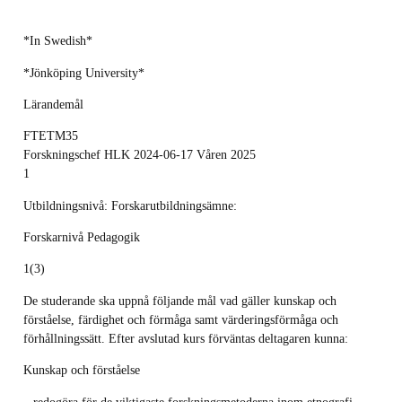
*In Swedish*
*Jönköping University*
Lärandemål
FTETM35
Forskningschef HLK 2024-06-17 Våren 2025
1
Utbildningsnivå: Forskarutbildningsämne:
Forskarnivå Pedagogik
1(3)
De studerande ska uppnå följande mål vad gäller kunskap och
förståelse, färdighet och förmåga samt värderingsförmåga och
förhållningssätt. Efter avslutad kurs förväntas deltagaren kunna:
Kunskap och förståelse
– redogöra för de viktigaste forskningsmetoderna inom etnografi,