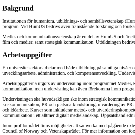
Bakgrund
Institutionen för humaniora, utbildnings- och samhällsvetenskap (Hu
program. Vid HumUS bedrivs även framstående forskning och forskarutb
Medie- och kommunikationsvetenskap är en del av HumUS och är ett 
film och medier; samt strategisk kommunikation. Utbildningen bedriv
Arbetsuppgifter
En universitetslektor arbetar med både utbildning på samtliga nivåer
utvecklingsarbete, administration, och kompetensutveckling. Undervis
Arbetsuppgifterna utgörs av undervisning inom programmet Medier, ko
kommunikation, men undervisning kan även förekomma inom program
Undervisningen ska huvudsakligen ske inom strategisk kommunikatio
kriskommunikation, PR och platsmarknadsföring, utvärdering av PR-
och idéarbete. Kurser som inkluderar metod- och utvärderingskompetens
kommunikation i ett alltmer digitalt medielandskap. Uppsatshandled
Inom profilområdet finns möjligheter att samverka med pågående ext
Council of Norway och Vetenskapsrådet. För mer information om for