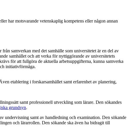
 eller har motsvarande vetenskaplig kompetens eller någon annan
er från samverkan med det samhälle som universitetet är en del av
nde samhället och att verka för nyttiggörande av universitetets
ävs för att fullgöra de aktuella arbetsuppgifterna, kunna samverka
h initiativförmåga.
Även etablering i forskarsamhället samt erfarenhet av planering,
llningssätt samt professionell utveckling som lärare. Den sökandes
iska grundsyn
.
g av undervisning samt av handledning och examination. Den sökande
ngen och lärarrollen. Den sökande ska även ha bidragit till