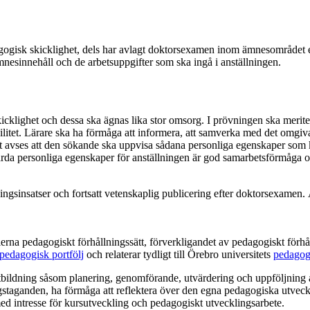
edagogisk skicklighet, dels har avlagt doktorsexamen inom ämnesområdet
mnesinnehåll och de arbetsuppgifter som ska ingå i anställningen.
icklighet och dessa ska ägnas lika stor omsorg. I prövningen ska merit
ilitet. Lärare ska ha förmåga att informera, att samverka med det omgiva
avses att den sökande ska uppvisa sådana personliga egenskaper som kr
rda personliga egenskaper för anställningen är god samarbetsförmåga oc
ngsinsatser och fortsatt vetenskaplig publicering efter doktorsexamen. 
erna pedagogiskt förhållningssätt, förverkligandet av pedagogiskt förhå
pedagogisk portfölj
och relaterar tydligt till Örebro universitets
pedagog
utbildning såsom planering, genomförande, utvärdering och uppföljnin
staganden, ha förmåga att reflektera över den egna pedagogiska utveckli
d intresse för kursutveckling och pedagogiskt utvecklingsarbete.