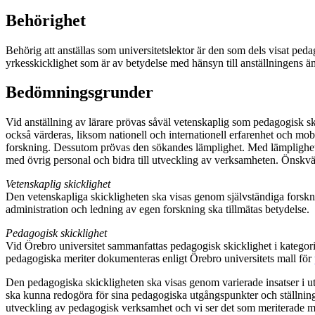
Behörighet
Behörig att anställas som universitetslektor är den som dels visat p
yrkesskicklighet som är av betydelse med hänsyn till anställningens ä
Bedömningsgrunder
Vid anställning av lärare prövas såväl vetenskaplig som pedagogisk sk
också värderas, liksom nationell och internationell erfarenhet och mob
forskning. Dessutom prövas den sökandes lämplighet. Med lämplighet 
med övrig personal och bidra till utveckling av verksamheten. Önskvä
Vetenskaplig skicklighet
Den vetenskapliga skickligheten ska visas genom självständiga forskni
administration och ledning av egen forskning ska tillmätas betydelse.
Pedagogisk skicklighet
Vid Örebro universitet sammanfattas pedagogisk skicklighet i kategori
pedagogiska meriter dokumenteras enligt Örebro universitets mall för
Den pedagogiska skickligheten ska visas genom varierade insatser i 
ska kunna redogöra för sina pedagogiska utgångspunkter och ställning
utveckling av pedagogisk verksamhet och vi ser det som meriterade me