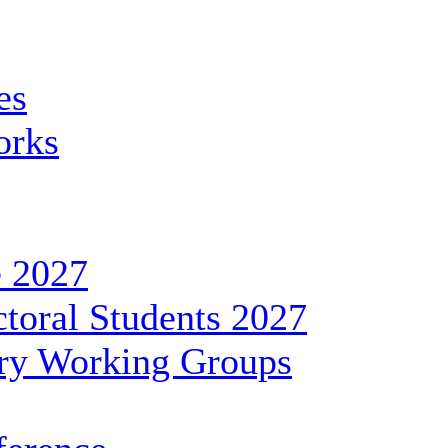
es
orks
 2027
toral Students 2027
ary Working Groups