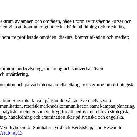
spektrum av ämnen och områden, både i form av fristående kurser och
n vilja att kontinuerligt utveckla både utbildning och forskning.
inom tre profilerade områden: diskurs, kommunikation och medier;
år förutom undervisning, forskning och samverkan även
ch utvärdering.
tion och på vårt internationella ettåriga masterprogram i strategisk
ion. Specifika kurser på grundnivå kan exempelvis vara
ommunikation, retorisk marknadskommunikation samt kampanjplanering
nalytiska metoder som verktyg för att bedriva och förstå strategisk
ing, handledning och examination sker på svenska och engelska.
as, Myndigheten för Samhällsskydd och Beredskap, The Research
fg/?rdb=g313