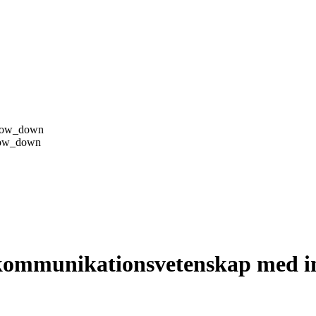
row_down
row_down
h kommunikationsvetenskap med in