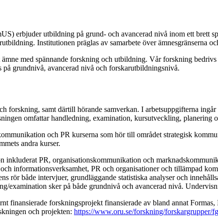
mUS) erbjuder utbildning på grund- och avancerad nivå inom ett brett 
ildning. Institutionen präglas av samarbete över ämnesgränserna och e
ämne med spännande forskning och utbildning. Vår forskning bedrivs 
s på grundnivå, avancerad nivå och forskarutbildningsnivå.
 och forskning, samt därtill hörande samverkan. I arbetsuppgifterna ing
ningen omfattar handledning, examination, kursutveckling, planering o
mmunikation och PR kurserna som hör till området strategisk kommunika
mets andra kurser.
n inkluderat PR, organisationskommunikation och marknadskommunikat
 och informationsverksamhet, PR och organisationer och tillämpad k
 rör både intervjuer, grundläggande statistiska analyser och innehållsa
ning/examination sker på både grundnivå och avancerad nivå. Undervisn
ernt finansierade forskningsprojekt finansierade av bland annat Form
skningen och projekten:
https://www.oru.se/forskning/forskargrupper/