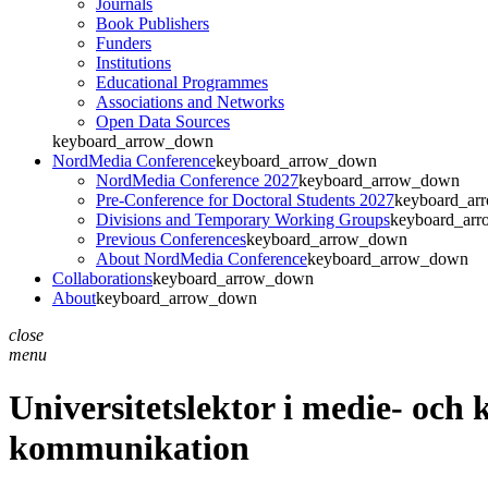
Journals
Book Publishers
Funders
Institutions
Educational Programmes
Associations and Networks
Open Data Sources
keyboard_arrow_down
NordMedia Conference
keyboard_arrow_down
NordMedia Conference 2027
keyboard_arrow_down
Pre-Conference for Doctoral Students 2027
keyboard_ar
Divisions and Temporary Working Groups
keyboard_ar
Previous Conferences
keyboard_arrow_down
About NordMedia Conference
keyboard_arrow_down
Collaborations
keyboard_arrow_down
About
keyboard_arrow_down
close
menu
Universitetslektor i medie- oc
kommunikation